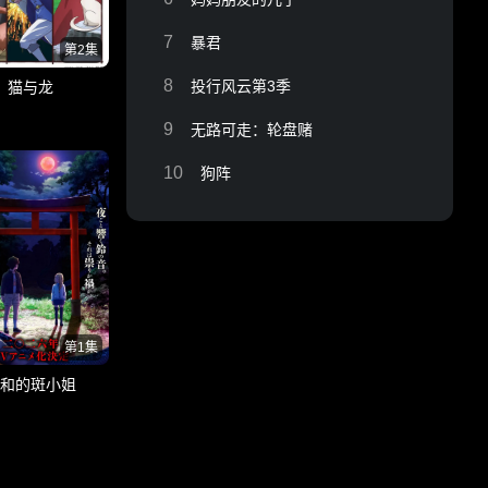
7
暴君
第2集
8
投行风云第3季
猫与龙
9
无路可走：轮盘赌
10
狗阵
第1集
和的斑小姐