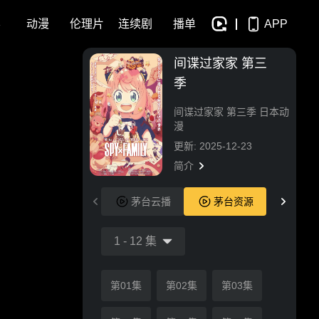
影
动漫
伦理片
连续剧
播单
APP
间谍过家家 第三
季
间谍过家家 第三季 日本动
漫
更新: 2025-12-23
简介
茅台云播
茅台资源
1
-
12
集
第01集
第02集
第03集