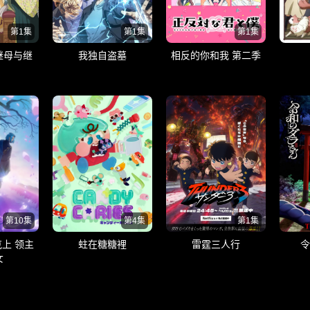
第1集
第1集
第1集
继母与继
我独自盗墓
相反的你和我 第二季
第10集
第4集
第1集
上 领主
蛀在糖糖裡
雷霆三人行
令
女