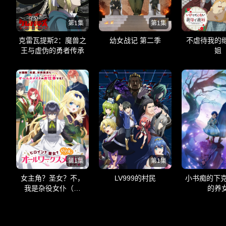
第1集
第1集
克雷瓦提斯2：魔兽之
幼女战记 第二季
不虐待我的
王与虚伪的勇者传承
姐
第1集
第1集
女主角？圣女？不，
LV999的村民
小书痴的下克
我是杂役女仆（自
的养
豪）！