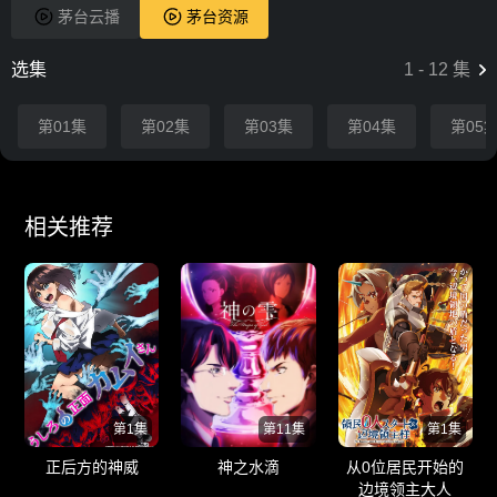
茅台云播
茅台资源
选集
1
-
12
集
第01集
第02集
第03集
第04集
第05
相关推荐
第1集
第11集
第1集
正后方的神威
神之水滴
从0位居民开始的
边境领主大人