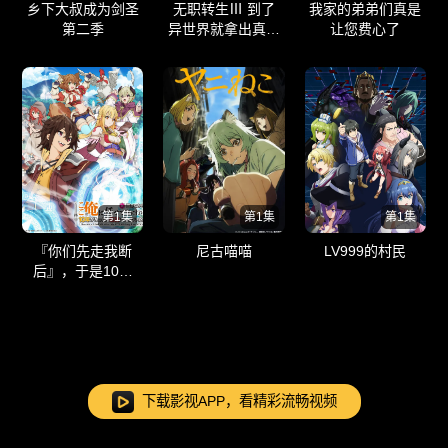
乡下大叔成为剑圣
无职转生Ⅲ 到了
我家的弟弟们真是
第二季
异世界就拿出真本
让您费心了
事 無職転生Ⅲ
第1集
第1集
第1集
『你们先走我断
尼古喵喵
LV999的村民
后』，于是10年
后我成为了传说
下载影视APP，看精彩流畅视频