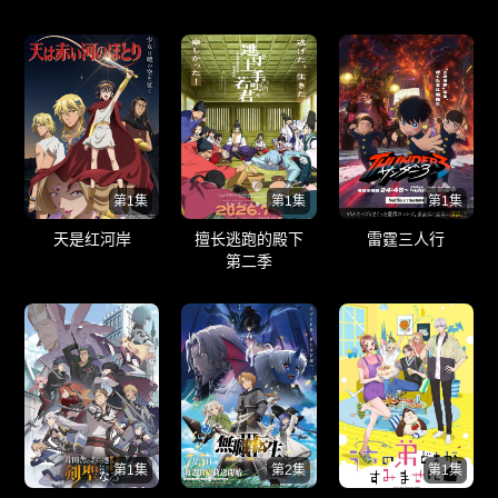
第1集
第1集
第1集
天是红河岸
擅长逃跑的殿下
雷霆三人行
第二季
第1集
第2集
第1集