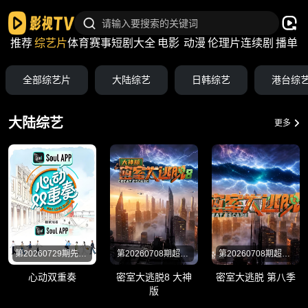
推荐
综艺片
体育赛事
短剧大全
电影
动漫
伦理片
连续剧
播单
全部综艺片
大陆综艺
日韩综艺
港台综
大陆综艺
更多
第20260729期先导片
第20260708期超前聚会下
第20260708期超前聚会下
心动双重奏
密室大逃脱8 大神
密室大逃脱 第八季
版