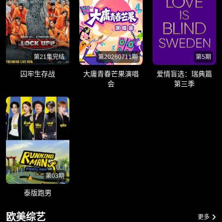
第21集完结
第20260711期
第5期
囚牢生存战
大庸青春芒果演唱
爱情盲选：瑞典篇
会
第三季
第03期
泰版跑男
欧美综艺
更多