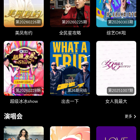
第20260226期
第20260225期
第20260303期
美凤有约
全民星攻略
综艺OK啦
第20260228期
第26期完结
第20251007期
超级冰冰show
出去一下
女人我最大
演唱会
更多