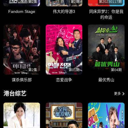
第2集
第2期
第20230117期
Fandom Stage
伟大的导游3
同床异梦2：你是我
的命运
第2集
第01期
第04期
谋杀俱乐部
恋爱战争
最优秀山
港台综艺
更多