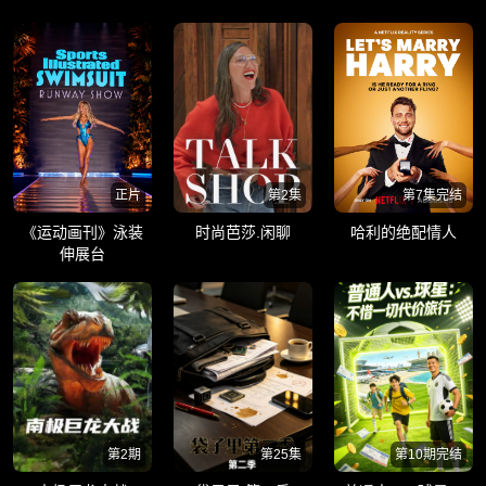
正片
第2集
第7集完结
《运动画刊》泳装
时尚芭莎.闲聊
哈利的绝配情人
伸展台
第2期
第25集
第10期完结