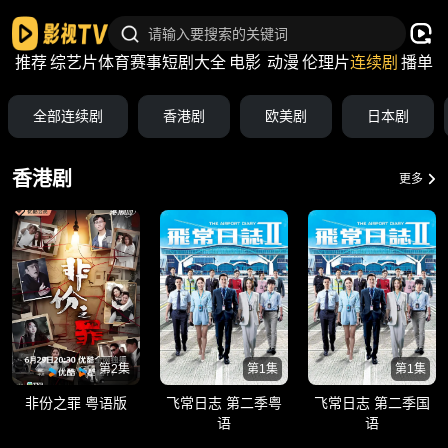
推荐
综艺片
体育赛事
短剧大全
电影
动漫
伦理片
连续剧
播单
全部连续剧
香港剧
欧美剧
日本剧
香港剧
更多
第2集
第1集
第1集
非份之罪 粤语版
飞常日志 第二季粤
飞常日志 第二季国
语
语