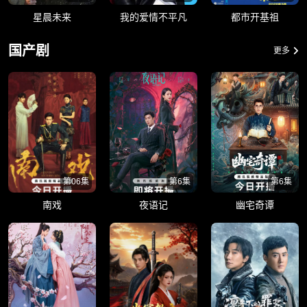
星晨未来
我的爱情不平凡
都市开基祖
国产剧
更多
第06集
第6集
第6集
南戏
夜语记
幽宅奇谭