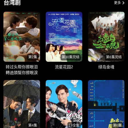
台湾剧
更多
第2集
第30集完结
第6集完结
转过头帮你擦眼泪
流星花园2
绿岛金魂
轉過頭幫你擦眼淚
第4集
19全集
第6集