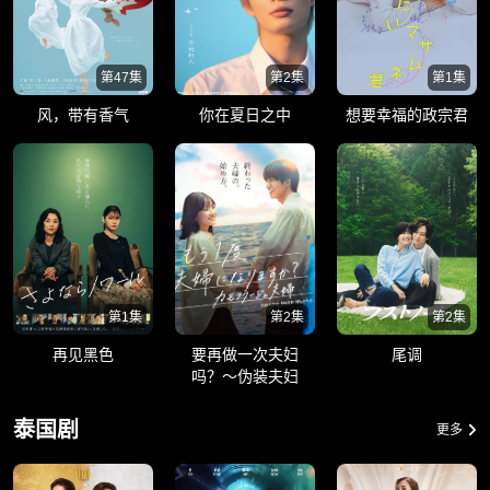
第47集
第2集
第1集
风，带有香气
你在夏日之中
想要幸福的政宗君
第1集
第2集
第2集
再见黑色
要再做一次夫妇
尾调
吗？～伪装夫妇
泰国剧
更多