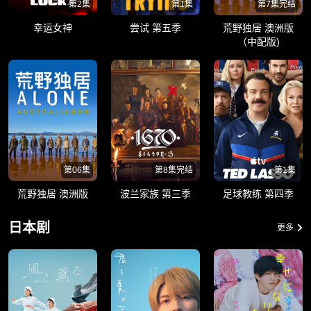
第2集
第1集
第7集完结
幸运女神
尝试 第五季
荒野独居 澳洲版
（中配版)
第06集
第8集完结
第1集
荒野独居 澳洲版
波兰家族 第三季
足球教练 第四季
日本剧
更多