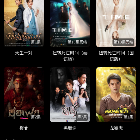
第1集
第13集完结
第13集完结
天生一对
扭转死亡时间（泰
扭转死亡时间（国
语版）
语版）
第2集
第7集
第1集
穆菲
黑珊瑚
龙婆虎