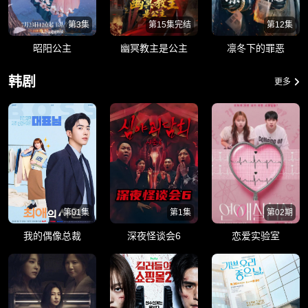
第3集
第15集完结
第12集
昭阳公主
幽冥教主是公主
凛冬下的罪恶
韩剧
更多
第01集
第1集
第02期
我的偶像总裁
深夜怪谈会6
恋爱实验室