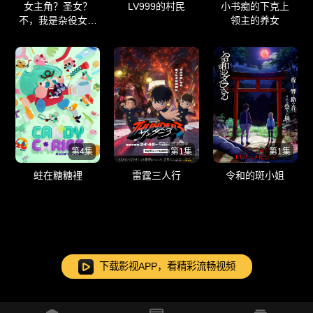
女主角？圣女？
LV999的村民
小书痴的下克上
不，我是杂役女仆
领主的养女
（自豪）！
第4集
第1集
第1集
蛀在糖糖裡
雷霆三人行
令和的斑小姐
下载影视APP，看精彩流畅视频