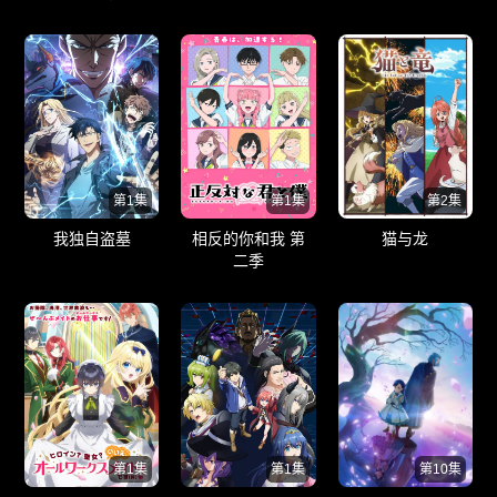
者传承
第1集
第1集
第2集
我独自盗墓
相反的你和我 第
猫与龙
二季
第1集
第1集
第10集