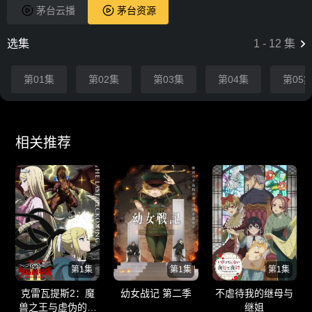
茅台云播
茅台资源
选集
1
-
12
集
第01集
第02集
第03集
第04集
第05
相关推荐
第1集
第1集
第1集
克雷瓦提斯2：魔
幼女战记 第二季
不虐待我的继母与
兽之王与虚伪的勇
继姐