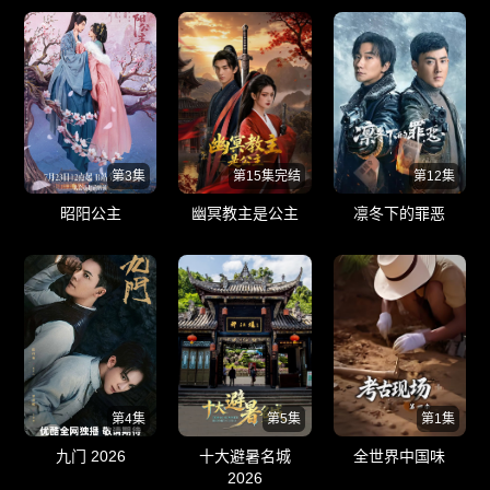
第3集
第15集完结
第12集
昭阳公主
幽冥教主是公主
凛冬下的罪恶
第4集
第5集
第1集
九门 2026
十大避暑名城
全世界中国味
2026