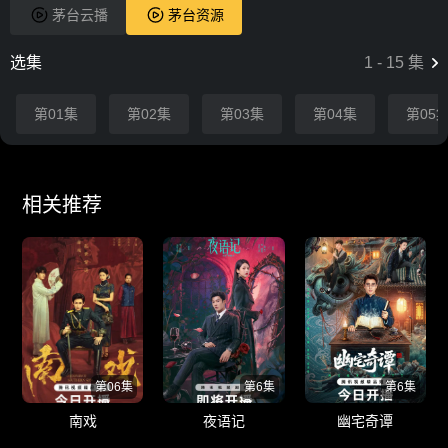
茅台云播
茅台资源
选集
1
-
15
集
第01集
第02集
第03集
第04集
第05
相关推荐
第06集
第6集
第6集
南戏
夜语记
幽宅奇谭