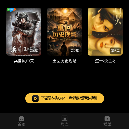
第4集
第2集
第5集
兵自风中来
重回历史现场
这一秒过火
下载影视APP，看精彩流畅视频
首页
片库
播单