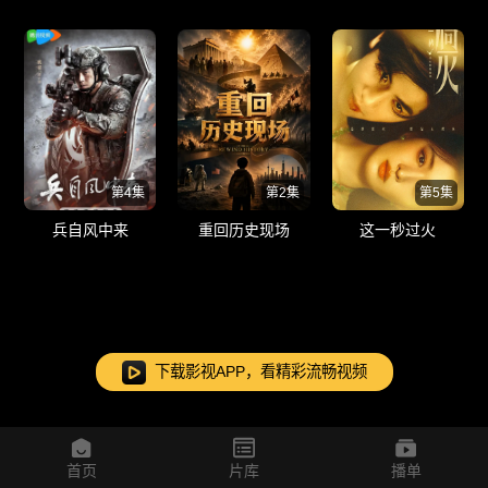
第4集
第2集
第5集
兵自风中来
重回历史现场
这一秒过火
下载影视APP，看精彩流畅视频
首页
片库
播单