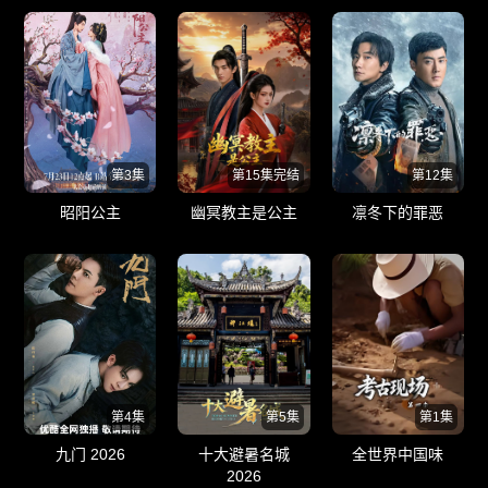
第3集
第15集完结
第12集
昭阳公主
幽冥教主是公主
凛冬下的罪恶
第4集
第5集
第1集
九门 2026
十大避暑名城
全世界中国味
2026