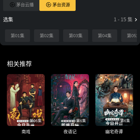
茅台云播
茅台资源
选集
1
-
15
集
第01集
第02集
第03集
第04集
第05
相关推荐
第06集
第6集
第6集
南戏
夜语记
幽宅奇谭