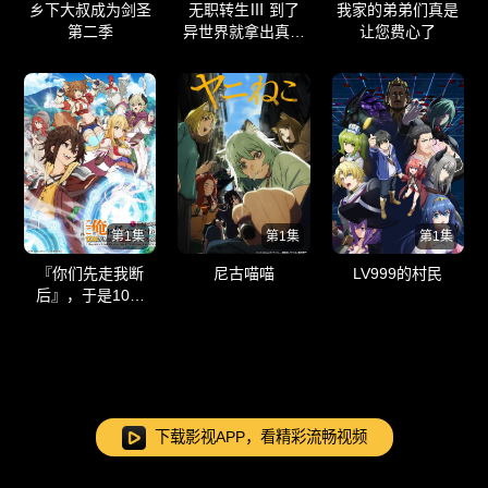
乡下大叔成为剑圣
无职转生Ⅲ 到了
我家的弟弟们真是
第二季
异世界就拿出真本
让您费心了
事 無職転生Ⅲ
第1集
第1集
第1集
『你们先走我断
尼古喵喵
LV999的村民
后』，于是10年
后我成为了传说
下载影视APP，看精彩流畅视频