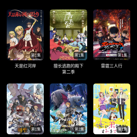
第1集
第1集
第1集
天是红河岸
擅长逃跑的殿下
雷霆三人行
第二季
第1集
第2集
第1集