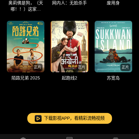
奥莉佛是狗，（天
网内人：无脸杀手
废用身
哪！！）这家伙
电影版
正片
正片
正片
陌路兄弟 2025
起跑线2
苏宽岛
下载影视APP，看精彩流畅视频