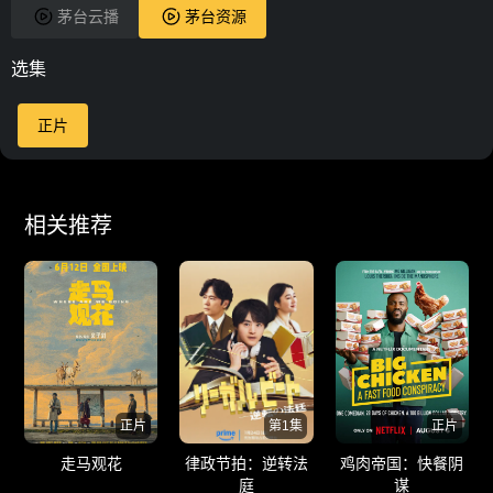
茅台云播
茅台资源
选集
正片
相关推荐
正片
第1集
正片
走马观花
律政节拍：逆转法
鸡肉帝国：快餐阴
庭
谋