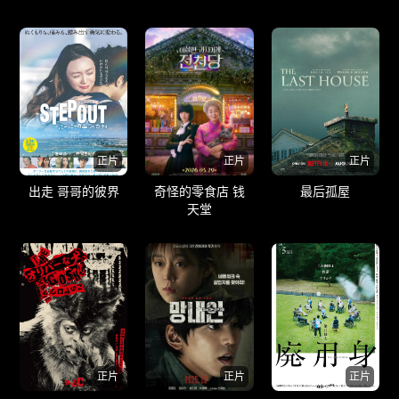
正片
正片
正片
出走 哥哥的彼界
奇怪的零食店 钱
最后孤屋
天堂
正片
正片
正片