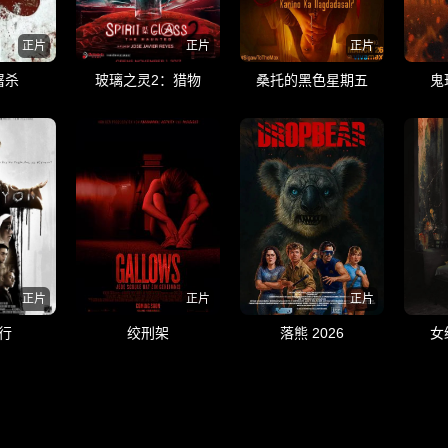
正片
正片
正片
屠杀
玻璃之灵2：猎物
桑托的黑色星期五
鬼
正片
正片
正片
行
绞刑架
落熊 2026
女