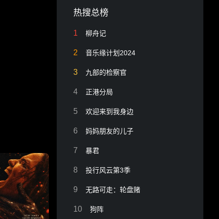
热搜总榜
1
柳舟记
2
音乐缘计划2024
3
九部的检察官
4
正港分局
5
欢迎来到我身边
6
妈妈朋友的儿子
7
暴君
8
投行风云第3季
9
无路可走：轮盘赌
10
狗阵