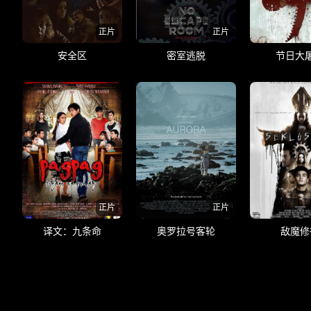
正片
正片
安全区
密室逃脱
节日大
正片
正片
译文：九条命
奥罗拉号客轮
敌魔修