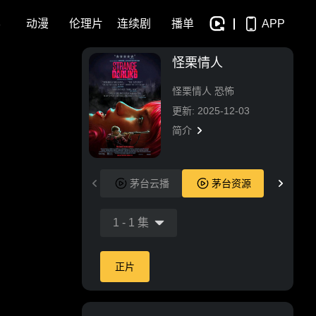
影
动漫
伦理片
连续剧
播单
APP
怪栗情人
怪栗情人 恐怖
更新: 2025-12-03
简介
茅台云播
茅台资源
1
-
1
集
正片