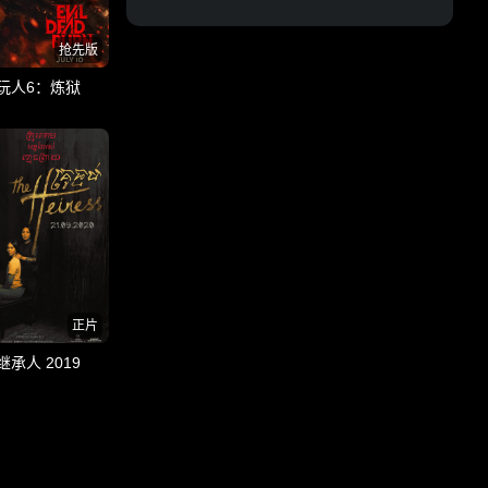
抢先版
玩人6：炼狱
正片
继承人 2019