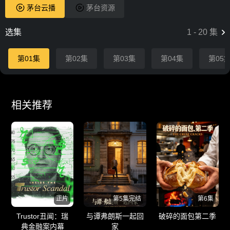
茅台云播
茅台资源
选集
1
-
20
集
第01集
第02集
第03集
第04集
第05
相关推荐
正片
第5集完结
第6集
Trustor丑闻：瑞
与谭弗朗斯一起回
破碎的面包第二季
典金融案内幕
家