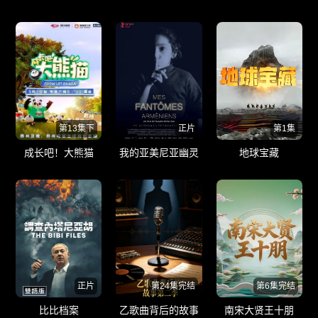
第13集下
正片
第1集
成长吧！大熊猫
我的亚美尼亚幽灵
地球宝藏
正片
第24集完结
第6集完结
比比档案
乙歌曲背后的故事
南宋大贤王十朋