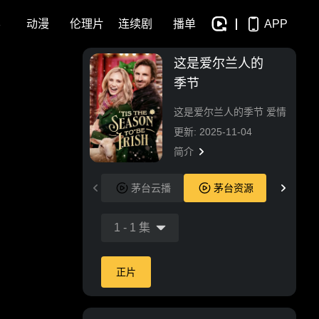
影
动漫
伦理片
连续剧
播单
APP
这是爱尔兰人的
季节
这是爱尔兰人的季节 爱情
更新: 2025-11-04
简介
茅台云播
茅台资源
1
-
1
集
正片