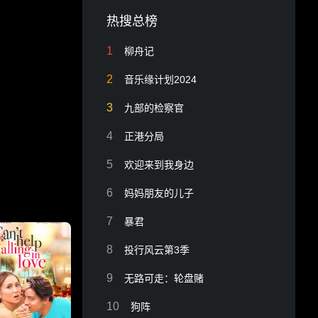
热搜总榜
1
柳舟记
2
音乐缘计划2024
3
九部的检察官
4
正港分局
5
欢迎来到我身边
6
妈妈朋友的儿子
7
暴君
8
投行风云第3季
9
无路可走：轮盘赌
10
狗阵