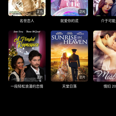
正片
正片
名世恋人
就爱你的谎
介于可能
正片
正片
一段轻松浪漫的恋情
天堂日落
情妇 20