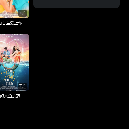
正片
由自主爱上你
正片
的人鱼之恋