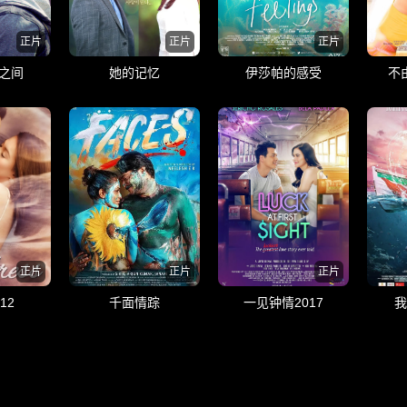
正片
正片
正片
之间
她的记忆
伊莎帕的感受
不
正片
正片
正片
12
千面情踪
一见钟情2017
我