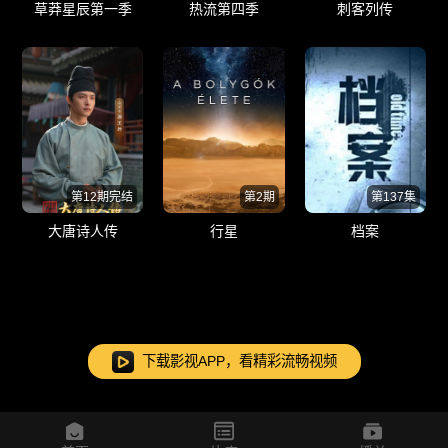
草莽星辰第一季
热流第四季
刺客列传
第12期完结
第2期
第137集
大唐诗人传
行星
档案
下载影视APP，看精彩流畅视频