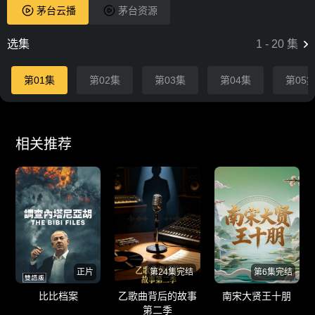
茅台云播
茅台资源
选集
1
-
20
集
第01集
第02集
第03集
第04集
第05
相关推荐
正片
第24集完结
第6集完结
比比档案
乙歌曲背后的故事
南宋大贤王十朋
第二季