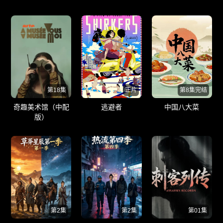
第18集
正片
第8集完结
奇趣美术馆（中配
逃避者
中国八大菜
版）
第2集
第2集
第01集