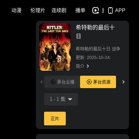
影
动漫
伦理片
连续剧
播单
APP
希特勒的最后十
日
希特勒的最后十日 战争
更新: 2025-10-24
简介
茅台云播
茅台资源
1
-
1
集
正片