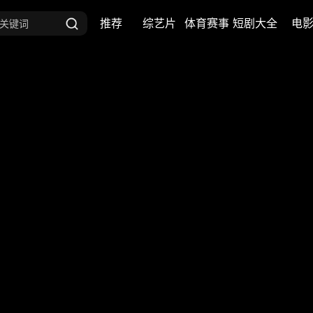
推荐
综艺片
体育赛事
短剧大全
电