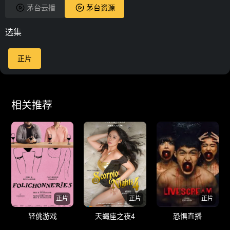
茅台云播
茅台资源
选集
正片
相关推荐
正片
正片
正片
轻佻游戏
天蝎座之夜4
恐惧直播