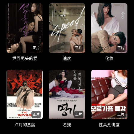
正片
正片
正片
世界尽头的爱
速度
化妆
正片
正片
正片
卢丹的恶魔
名妓
性高潮讲座