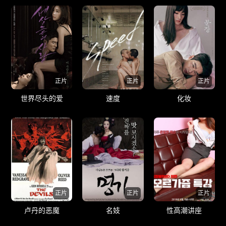
正片
正片
正片
世界尽头的爱
速度
化妆
正片
正片
正片
卢丹的恶魔
名妓
性高潮讲座