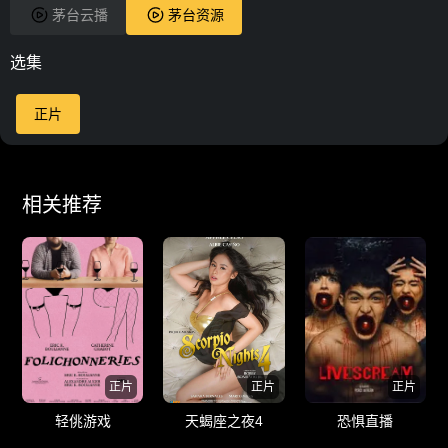
茅台云播
茅台资源
选集
正片
相关推荐
正片
正片
正片
轻佻游戏
天蝎座之夜4
恐惧直播