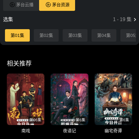
茅台云播
茅台资源
选集
1
-
19
集
第01集
第02集
第03集
第04集
第05
相关推荐
第06集
第6集
第6集
南戏
夜语记
幽宅奇谭