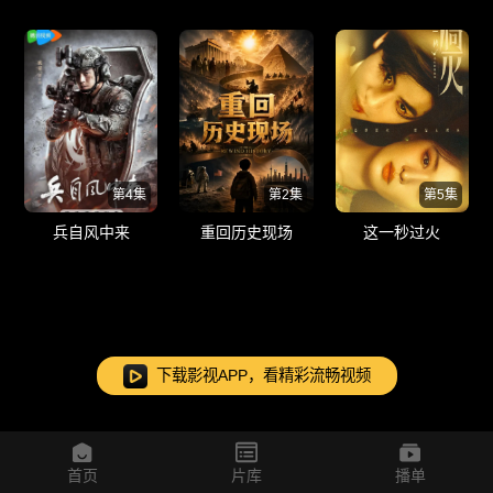
第4集
第2集
第5集
兵自风中来
重回历史现场
这一秒过火
下载影视APP，看精彩流畅视频
首页
片库
播单