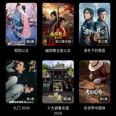
第3集
第15集完结
第12集
昭阳公主
幽冥教主是公主
凛冬下的罪恶
第4集
第5集
第1集
九门 2026
十大避暑名城
全世界中国味
2026