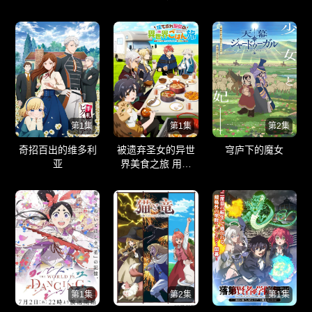
出涸
小时候玩在一起的
哥儿们
第1集
第1集
第2集
奇招百出的维多利
被遗弃圣女的异世
穹庐下的魔女
亚
界美食之旅 用隐
藏技能召唤了露营
车
第1集
第2集
第1集