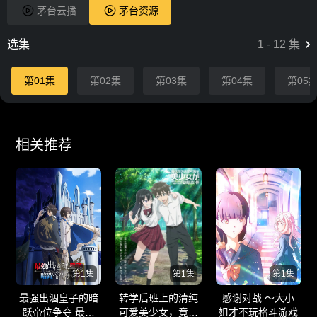
茅台云播
茅台资源
选集
1
-
12
集
第01集
第02集
第03集
第04集
第05
相关推荐
第1集
第1集
第1集
最强出涸皇子的暗
转学后班上的清纯
感谢对战 ～大小
跃帝位争夺 最強
可爱美少女，竟是
姐才不玩格斗游戏