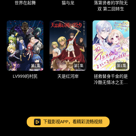
世界在起舞
猫与龙
落第贤者的学院无
双 第二回转生
第1集
第1集
第1集
LV999的村民
天是红河岸
拯救替身千金的是
冷酷无情冰之王子
的爱
下载影视APP，看精彩流畅视频