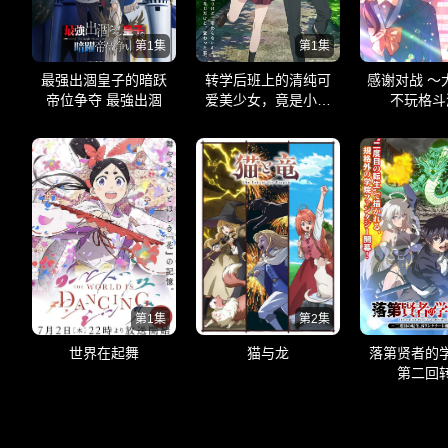
第1集
第1集
最强出涸皇子的暗跃
转学后班上的清纯可
感谢对战 ～
帝位争夺 最強出涸
爱美少女，竟是小时
不玩格斗
候玩在一起的哥儿们
第1集
第2集
世界在起舞
猫与龙
落第贤者的
第二回