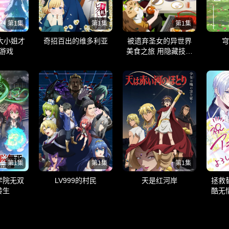
第1集
第1集
第1集
大小姐才
奇招百出的维多利亚
被遗弃圣女的异世界
穹
游戏
美食之旅 用隐藏技能
召唤了露营车
第1集
第1集
第1集
学院无双
LV999的村民
天是红河岸
拯救
转生
酷无