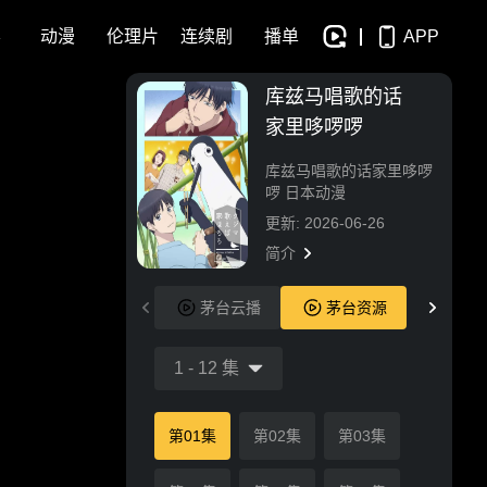
影
动漫
伦理片
连续剧
播单
APP
库兹马唱歌的话
家里哆啰啰
库兹马唱歌的话家里哆啰
啰 日本动漫
更新: 2026-06-26
简介
茅台云播
茅台资源
1
-
12
集
第01集
第02集
第03集