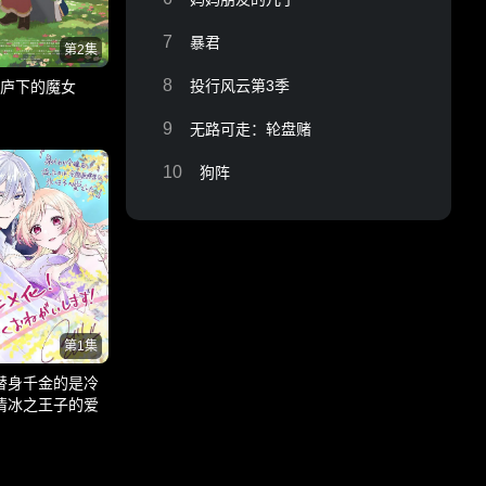
7
暴君
第2集
8
投行风云第3季
庐下的魔女
9
无路可走：轮盘赌
10
狗阵
第1集
替身千金的是冷
情冰之王子的爱