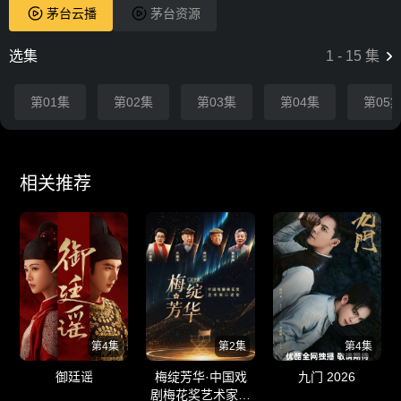
茅台云播
茅台资源
选集
1
-
15
集
第01集
第02集
第03集
第04集
第05
相关推荐
第4集
第2集
第4集
御廷谣
梅绽芳华·中国戏
九门 2026
剧梅花奖艺术家口