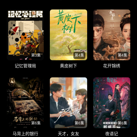
述史
第3集
第4集
第4集
记忆管理局
黄皮树下
花开锦绣
第6集
第6集
第6集
马背上的银行
天才，女友
夜语记