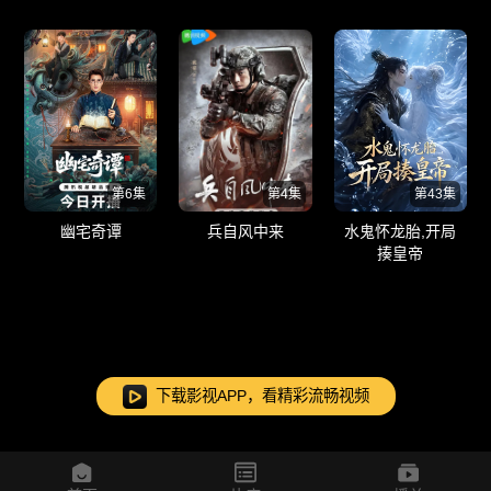
第6集
第4集
第43集
幽宅奇谭
兵自风中来
水鬼怀龙胎,开局
揍皇帝
下载影视APP，看精彩流畅视频