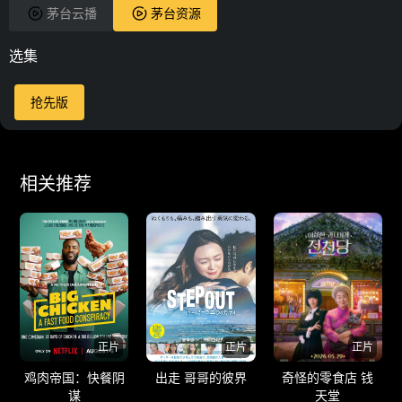
茅台云播
茅台资源
选集
抢先版
相关推荐
正片
正片
正片
鸡肉帝国：快餐阴
出走 哥哥的彼界
奇怪的零食店 钱
谋
天堂